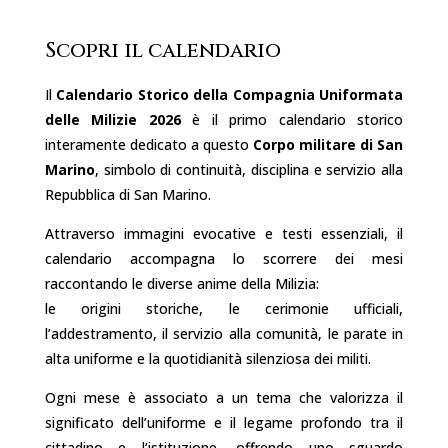
Uniformata
Scopri il calendario
delle
Milizie
Il
Calendario Storico della Compagnia Uniformata
2026
delle Milizie 2026
è il primo calendario storico
interamente dedicato a questo
Corpo militare di San
-
Marino
, simbolo di continuità, disciplina e servizio alla
SAN
Repubblica di San Marino.
MARINO
Attraverso immagini evocative e testi essenziali, il
quantità
calendario accompagna lo scorrere dei mesi
raccontando le diverse anime della Milizia:
le origini storiche, le cerimonie ufficiali,
l’addestramento, il servizio alla comunità, le parate in
alta uniforme e la quotidianità silenziosa dei militi.
Ogni mese è associato a un tema che valorizza il
significato dell’uniforme e il legame profondo tra il
cittadino e l’istituzione, offrendo uno sguardo